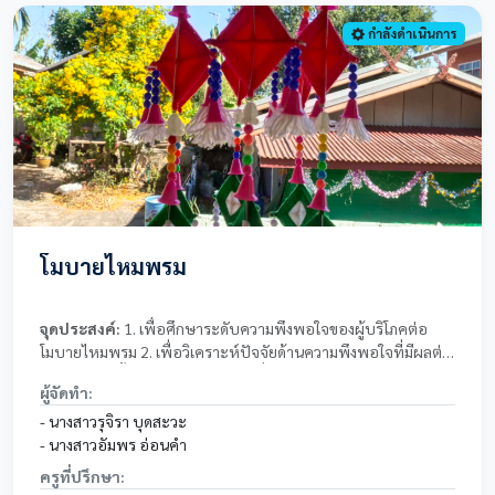
กำลังดำเนินการ
โมบายไหมพรม
จุดประสงค์:
1. เพื่อศึกษาระดับความพึงพอใจของผู้บริโภคต่อ
โมบายไหมพรม 2. เพื่อวิเคราะห์ปัจจัยด้านความพึงพอใจที่มีผลต่อ
การตัดสินใจซื้อโมบายไหมพรม 3. เพื่อเสนอแนวทางพัฒนา
ผู้จัดทำ:
ผลิตภัณฑ์โมบายไหมพรมให้ตรงตามความต้องการของผู้บริโภค
- นางสาวรุจิรา บุดสะวะ
- นางสาวอัมพร อ่อนคำ
ครูที่ปรึกษา: