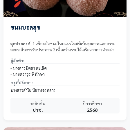
ขนมบอลสุข
จุดประสงค์:
1.​เพื่อผลิตขนมไทยแนวใหม่ที่เน้นสุขภาพและความ
สะดวกในการรับประทาน 2.​เพื่อสร้างรายได้เสริมจากการจำหน่าย
ผลิตภัณฑ์ลูกบอลพลังงาน 3.​เพื่อส่งเสริมให้คนรุ่นใหม่เห็นคุณค่า
ผู้จัดทำ:
ของวัตถุดิบไทยและสมุนไพรไทย
- นางสาวนิตยา ละเลิศ
- นายศราวุธ พิทักษา
ครูที่ปรึกษา:
นางสาวลำใย นียาทองหลาง
ระดับชั้น
ปีการศึกษา
ปวช.
2568