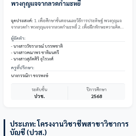
พวงกุญแจจากลวดกำมะหยี่
จุดประสงค์:
1. เพื่อศึกษาขั้นตอนและวิธีการประดิษฐ์ พวงกุญแจ
จากลวดกำ พวงกุญแจจากลวดกำมะหยี่ 2. เพื่อฝึกทักษะความคิด
สร้างสรรค์ ความปราณีะ และความอดทนในการ ทำง ทำงาน
ผู้จัดทำ:
ประดิษฐ์ 3. เพื่อใช้เวลาว่างให้เกิดประโยชน์ และพัฒนาทักษะด้าน
หัตถกรรม
- นางสาววัชราภรณ์ บรรพชาติ
- นางสาวคณาพร ชาติมนตรี
- นางสาวสุภัคศิริ อุไรวงศ์
ครูที่ปรึกษา:
นางกรรณิกา ขจรพงษ์
ระดับชั้น
ปีการศึกษา
ปวช.
2568
ประเภท: โครงงานวิชาชีพสาขาวิชาการ
บัญชี (ปวส.)