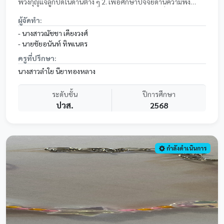
พวงกุญแจลูกปัดในด้านต่าง ๆ 2. เพื่อศึกษาปัจจัยด้านความพึง
พอใจที่มีผลต่อการตัดสินใจซื้อพวงกุญแจลูกปัด 3. เพื่อเปรียบ
ผู้จัดทำ:
เทียบความคิดเห็นของผู้บริโภคเกี่ยวกับพวงกุญแจลูกปัด 4. เพื่อนำ
ผลการศึกษาไปใช้เป็นแนวทางในการพัฒนารูปแบบและคุณภาพ
- นางสาวณัชชา เคียงวงศ์
ของพวงกุญแจ ลูกปัดให้ตรงกับความต้องการของผู้บริโภค
- นายชัยอนันท์ ทิพเนตร
ครูที่ปรึกษา:
นางสาวลำใย นียาทองหลาง
ระดับชั้น
ปีการศึกษา
ปวส.
2568
กำลังดำเนินการ