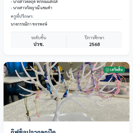
แนวทางในการสร้างอาชีพเสริมหรือรายได้ในอนาคต
- นางสาวดลฤดี พรหมแสงใส
- นางสาวกัลญาณี แขมคำ
ครูที่ปรึกษา:
นางกรรณิกา ขจรพงษ์
ระดับชั้น
ปีการศึกษา
ปวช.
2568
เสร็จสิ้น
กิ๊ฟช็อปจากลูกปัด