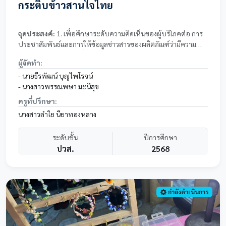
กระติบข้าวสานใจไทย
จุดประสงค์:
1. เพื่อศึกษาระดับความคิดเห็นของผู้บริโภคต่อ การ
ประชาสัมพันธ์และการให้ข้อมูลข่าวสารของผลิตภัณฑ์ว่ามีความ
ชัดเจนและถูกต้อง 2. เพื่อศึกษาความคิดเห็นของผู้บริโภคต่อ ความ
ผู้จัดทำ:
เหมาะสมของราคาเมื่อเปรียบเทียบกับคุณภาพของผลิตภัณฑ์ 3.
เพื่อศึกษาความคิดเห็นของผู้บริโภคต่อ กิจกรรมส่งเสริมการขาย
- นายธีรพัฒน์ บุญไพโรจน์
และโปรโมชั่นต่าง ๆ
- นางสาวพรรณพษา มะนีสุข
ครูที่ปรึกษา:
นางสาวลำใย นียาทองหลาง
ระดับชั้น
ปีการศึกษา
ปวส.
2568
กำลังดำเนินการ