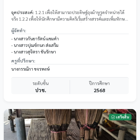
จุดประสงค์:
1.2.1 เพื่อให้สามารถประดิษฐ์ถุงผ้าหูรูดจำหน่ายได้
จริง 1.2.2 เพื่อให้นักศึกษามีความคิดริเริ่มสร้างสรรค์และเพิ่มทักษะ
ในการออกแบบผลิตภัณฑ์ใหม่ๆ 1.2.3 เพื่อให้ผู้เรียนสามารถบูรณ
ผู้จัดทำ:
การความในรายวิชาต่างๆมาใช้ในการจัดทำโครงงาน 1.2.4 เพื่อ
ประเมินความพึงพอใจของผู้ที่ใช้ผลิตภัณฑ์
- นางสาวกันยารัตน์ แขมคำ
- นางสาวปุณช์กนก ส่งเสริม
- นางสาวสุจิตรา ขันรักษา
ครูที่ปรึกษา:
นางกรรณิกา ขจรพงษ์
ระดับชั้น
ปีการศึกษา
ปวช.
2568
เสร็จสิ้น