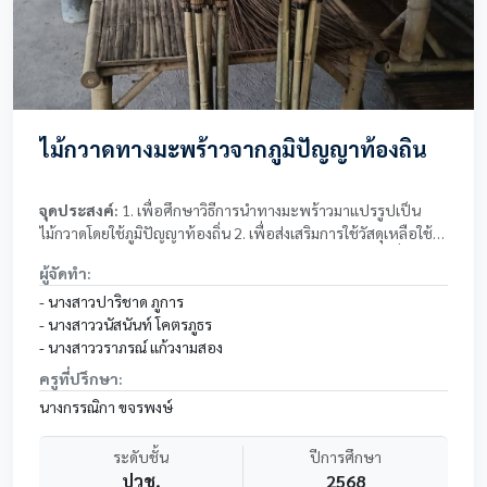
ไม้กวาดทางมะพร้าวจากภูมิปัญญาท้องถิ่น
จุดประสงค์:
1. เพื่อศึกษาวิธีการนำทางมะพร้าวมาแปรรูปเป็น
ไม้กวาดโดยใช้ภูมิปัญญาท้องถิ่น 2. เพื่อส่งเสริมการใช้วัสดุเหลือใช้
จากธรรมชาติให้เกิดประโยชน์ ลดปริมาณขยะในชุมชน 3. เพื่อ
ผู้จัดทำ:
พัฒนาทักษะการทำงานเป็นขั้นตอนการทำงานร่วมกันและความรับ
ผิดชอบของผู้จัดทำโครงงาน 4. เพื่อศึกษาต้นทุนและความคุ้มค่า
- นางสาวปาริชาด ภูการ
ของการผลิตไม้กวาดทางมะพร้าวแบบทำมือ เริ่มตั้งแต่ 20 ตุลาคม
- นางสาววนัสนันท์ โคตรภูธร
2568 ถึง 20 กุมพาพันธ์ 2569
- นางสาววราภรณ์ แก้วงามสอง
ครูที่ปรึกษา:
นางกรรณิกา ขจรพงษ์
ระดับชั้น
ปีการศึกษา
ปวช.
2568