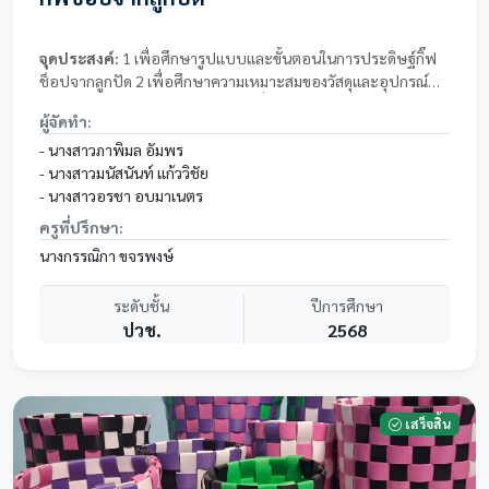
จุดประสงค์:
1 เพื่อศึกษารูปแบบและขั้นตอนในการประดิษฐ์กิ๊ฟ
ช็อปจากลูกปัด 2 เพื่อศึกษาความเหมาะสมของวัสดุและอุปกรณ์ที่
ใช้ในการผลิตกิ๊ฟช็อปจากลูกปัด 3 เพื่อศึกษาความพึงพอใจของผู้
ผู้จัดทำ:
ใช้ที่มีต่อกิ๊ฟช็อปจากลูกปัด
- นางสาวภาพิมล อัมพร
- นางสาวมนัสนันท์ แก้ววิชัย
- นางสาวอรชา อบมาเนตร
ครูที่ปรึกษา:
นางกรรณิกา ขจรพงษ์
ระดับชั้น
ปีการศึกษา
ปวช.
2568
เสร็จสิ้น