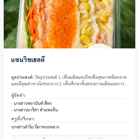
แซนวิชเฮลตี้
จุดประสงค์:
วัตถุประสงค์ 1. เพื่อผลิตแซนวิชเพื่อสุขภาพที่สะอาด
และมีคุณค่าทางโภชนาการ 2. เพื่อศึกษาขั้นตอนการผลิตและการ
บรรจุภัณฑ์ให้เหมาะสมต่อการจำหน่าย 3. เพื่อฝึกทักษะการ
ผู้จัดทำ:
วางแผนต้นทุนและการตั้งราคาจำหน่าย 4. เพื่อสร้างรายได้เสริม
ระหว่างเรียน 5. เพื่อส่งเสริมการบริโภคอาหารที่ดีต่อสุขภาพใน
- นางสาวชยานันท์ สีดก
สถานศึกษา
- นางสาวมาริสา คำแพงจีน
ครูที่ปรึกษา:
นางสาวลำใย นียาทองหลาง