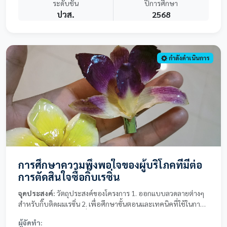
ระดับชั้น
ปีการศึกษา
ปวส.
2568
กำลังดำเนินการ
การศึกษาความพึงพอใจของผู้บริโภคที่มีต่อ
การตัดสินใจซื้อกิ๊บเรซิ่น
จุดประสงค์:
วัตถุประสงค์ของโครงการ 1. ออกแบบลวดลายต่างๆ
สำหรับกิ๊บติดผมเรซิ่น 2. เพื่อศึกษาขั้นตอนและเทคนิคที่ใช้ในการ
ผลิตกิ๊บติดผมเรซิ่น 3. เพื่อศึกษาความพึงพอใจของผู้บริโภคต่อกิ๊บ
ผู้จัดทำ:
ติดผมที่ทำจากเรซิ่น