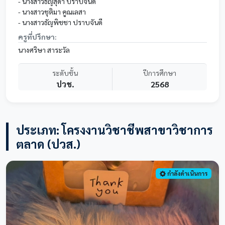
- นางสาวธัญสุดา ปราบจันดี
- นางสาวชุติมา คูณเลสา
- นางสาวธัญพิชชา ปราบจันดี
ครูที่ปรึกษา:
นางศริษา สาระวัล
ระดับชั้น
ปีการศึกษา
ปวช.
2568
ประเภท: โครงงานวิชาชีพสาขาวิชาการ
ตลาด (ปวส.)
กำลังดำเนินการ