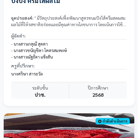
ปังปัง ครีมไส้ผลไม้
จุดประสงค์:
" มีวัตถุประสงค์เพื่อพัฒนาสูตรขนมปังไส้ครีมสดผสม
ผลไม้ที่ให้รสชาติอร่อยและมีคุณค่าทางโภชนาการ โดยเน้นการใช้
ผลไม้สดตามฤดูกาลมาเป็นส่วนประกอบหลัก วิธีการดำเนินการเริ่ม
ผู้จัดทำ:
จากการคัดเลือกวัตถุดิบ การทดสอบสัดส่วนของเนื้อครีมเพื่อให้ได้
เนื้อสัมผัสที่เนียนนุ่ม และการทดลองเก็บรักษาในอุณหภูมิต่างๆ เพื่อ
- นางสาวเกตุณี สุดตา
หาอายุการเก็บรักษาที่เหมาะสม ผลการดำเนินงานพบว่า สูตรปังปัง
- นางสาวชนัญชิดา โคตรสมพงษ์
ครีมไส้ผลไม้ที่พัฒนาขึ้นได้รับความพึงพอใจจากกลุ่มตัวอย่างใน
- นางสาวณัฐธิดา แข็งสัน
ด้านรสชาติที่หวานกำลังดีและความสดชื่นจากผลไม้ นอกจากนี้ยัง
ครูที่ปรึกษา:
เป็นการเพิ่มมูลค่าให้กับผลไม้ไทยและเป็นแนวทางในการสร้าง
นางศริษา สาระวัล
อาชีพเสริมได้ในอนาคต "ปังปังครีมไส้ผลไม้" ซึ่งเป็นขนมปังแนวใหม่
ที่ตอบโจทย์ผู้บริโภคที่ชื่นชอบของหวานและใส่ใจสุขภาพ โดยมีจุด
ระดับชั้น
ปีการศึกษา
เด่นอยู่ที่เนื้อขนมปังที่มีความนุ่มพิเศษสอดไส้ด้วยครีมสดรสละมุน
ปวช.
2568
และชิ้นผลไม้สดแท้ ผลการศึกษาตลาดพบว่าผู้บริโภคให้ความ
สำคัญกับคุณภาพวัตถุดิบและความสดใหม่เป็นอันดับแรก ผลิตภัณฑ์
นี้จึงออกแบบมาเพื่อชูเอกลักษณ์ของผลไม้แต่ละชนิด เช่น มะม่วง
สตรอว์เบอร์รี และเมล่อน ซึ่งผลการทดสอบกลุ่มเป้าหมายระบุว่า
ผลิตภัณฑ์มีศักยภาพในการแข่งขันสูงเนื่องจากมีความแตกต่างจาก
กำลังดำเนินการ
ขนมปังไส้ครีมทั่วไปในท้องตลาด และสามารถต่อยอดเป็นธุรกิจเบ
เกอรี่ที่ยั่งยืนได้