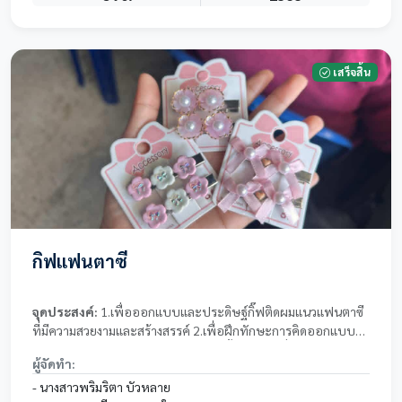
เสร็จสิ้น
กิ๊ฟแฟนตาซี
จุดประสงค์:
1.เพื่อออกแบบและประดิษฐ์กิ๊ฟติดผมแนวแฟนตาซี
ที่มีความสวยงามและสร้างสรรค์ 2.เพื่อฝึกทักษะการคิดออกแบบ
การประดิษฐ์ และการทำงานอย่างเป็นขั้นตอน 3.เพื่อใช้เวลาว่างให้
ผู้จัดทำ:
เกิดประโยชน์และพัฒนาความสามารถของผู้จัดทำ 4.เพื่อศึกษาการ
เพิ่มมูลค่าให้วัสดุและนำไปประยุกต์ใช้เป็นผลิตภัณฑ์ 5.เพื่อเป็น
- นางสาวพริมริตา บัวหลาย